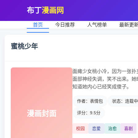
布丁
漫画网
首页
今日推荐
人气榜单
最新更
蜜桃少年
面瘫少女桃小冷，因为一张扑
面部神经失调，笑不出来。她
知道她内心已经笑成傻子。
作者：表情包
状态：连载中
漫画封面
评分：9.5分
校园
恋爱
治愈
喜剧