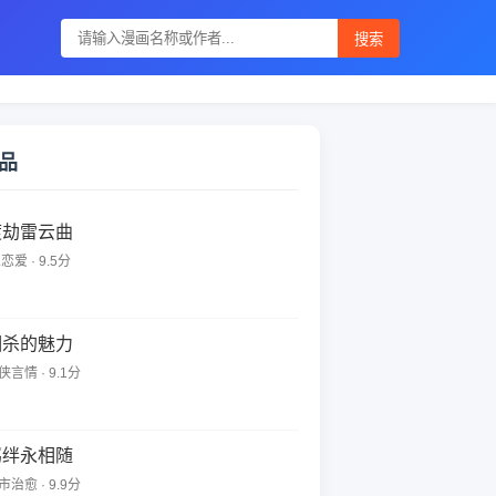
搜索
品
渡劫雷云曲
恋爱 · 9.5分
相杀的魅力
侠言情 · 9.1分
羁绊永相随
市治愈 · 9.9分