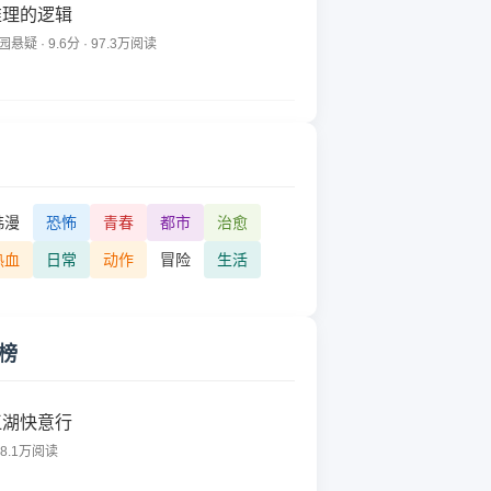
推理的逻辑
园悬疑 · 9.6分 · 97.3万阅读
韩漫
恐怖
青春
都市
治愈
热血
日常
动作
冒险
生活
榜
江湖快意行
78.1万阅读