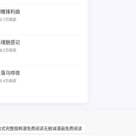
剑魄锋利曲
20.7万阅读
妖魂魅惑记
98.2万阅读
月落乌啼夜
25.4万阅读
拉式完整版韩漫免费阅读无删减漫画免费阅读