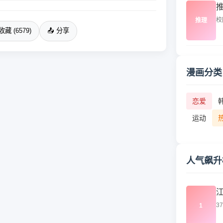
校
推理
收藏 (6579)
📤 分享
漫画分类
恋爱
运动
人气飙升
3
1